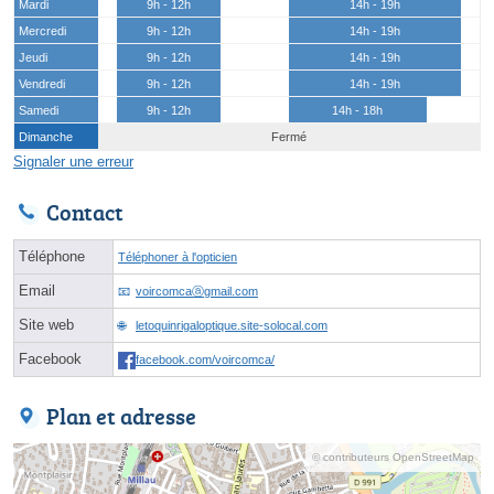
Mardi
9h - 12h
14h - 19h
Mercredi
9h - 12h
14h - 19h
Jeudi
9h - 12h
14h - 19h
Vendredi
9h - 12h
14h - 19h
Samedi
9h - 12h
14h - 18h
Dimanche
Fermé
Signaler une erreur
Contact
Téléphone
Téléphoner à l'opticien
Email
voircomcaⓐgmail.com
Site web
letoquinrigaloptique.site-solocal.com
Facebook
facebook.com/voircomca/
Plan et adresse
© contributeurs OpenStreetMap