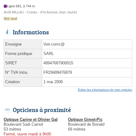
Ligne 681, à 744 m
Arrêt MILLAU - Costes - 67a Avenue Jean Jaurès
Voir tout
Informations
Enseigne
Voir.comc@
Forme juridique
SARL
SIRET
48947687900015
N° TVA Intra.
FR29489476879
Création
1 mai 2006
Éditer les informations de mon opticien
Opticiens à proximité
Optique Carine et Olivier Gal
Optique Gimet-Pic
Boulevard Sadi Carnot
Boulevard de Bonald
53 mètres
68 mètres
Fermé, ouvre mardi à 9h00