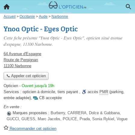
Accueil
>
Occitanie
>
Aude
>
Narbonne
Ynoa Optic - Eyes Optic
Cette fiche présente "Ynoa Optic - Eyes Optic", opticien situé
avenue
d'espagne
, 11100 Narbonne.
64 Avenue d'Espagne
Route de Perpignan
11100 Narbonne
📞 Appeler cet opticien
Opticien
-
Ouvert jusqu'à 19h
Services :
opticien à domicile
,
tiers payant
,
accès
PMR
(parking,
entrée adaptée)
,
CB acceptée
En vente :
Marques proposées :
Burberry, CARRERA, Dolce & Gabbana,
GUCCI, GUESS, Marc Jacobs, POLICE, Prada, Sonia Rykiel, Vogue
Recommander cet opticien