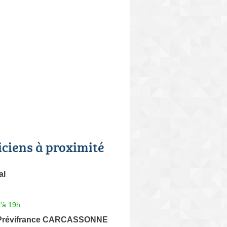
iciens à proximité
al
'à 19h
 Prévifrance CARCASSONNE