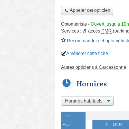
📞 Appeler cet opticien
Optométriste
-
Ouvert jusqu'à 19h
Services :
accès
PMR
(parking
Recommander cet optométrist
Améliorer cette fiche
Autres opticiens à Carcassonne
Horaires
Lundi
Mardi
9h - 12h30