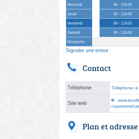
Mercredi
9h - 12h30
Jeudi
9h - 12h30
Vendredi
9h - 12h30
Samedi
9h - 12h30
Dimanche
Signaler une erreur
Contact
Téléphone
Téléphoner à l
www.lecolle
Site web
rcassonne/ca
Plan et adresse