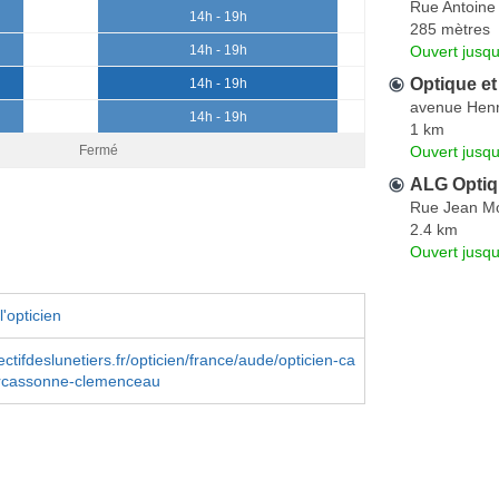
Rue Antoine
14h - 19h
285 mètres
Ouvert jusq
14h - 19h
Optique et
14h - 19h
avenue Henr
14h - 19h
1 km
Ouvert jusqu
Fermé
ALG Optiq
Rue Jean M
2.4 km
Ouvert jusqu
'opticien
ctifdeslunetiers.fr/opticien/france/aude/opticien-ca
rcassonne-clemenceau