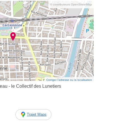
© contributeurs OpenStreetMap
Corriger l’adresse ou la localisation
u - le Collectif des Lunetiers
Trajet Maps