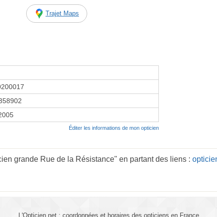
Trajet Maps
0200017
358902
 2005
Éditer les informations de mon opticien
ien grande Rue de la Résistance" en partant des liens :
optici
L'Opticien.net : coordonnées et horaires des opticiens en France