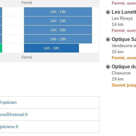
Fermé, ouvr
Fermé
Les Lunett
14h - 19h
Les Riceys
14h - 19h
14 km
Fermé, ouvr
14h - 19h
Optique Sa
14h - 19h
Vendeuvre-s
14h - 18h
15 km
Fermé, ouv
Fermé
Optique d
Chaource
19 km
Ouvert jusq
'opticien
iensⓐhotmail.fr
ticiens.fr