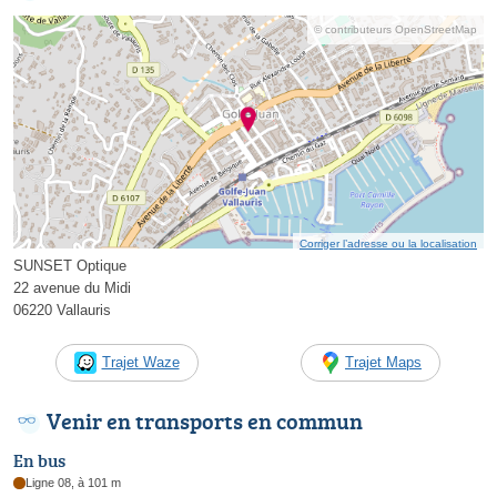
© contributeurs OpenStreetMap
Corriger l’adresse ou la localisation
SUNSET Optique
22 avenue du Midi
06220 Vallauris
Trajet Waze
Trajet Maps
Venir en transports en commun
En bus
Ligne 08, à 101 m