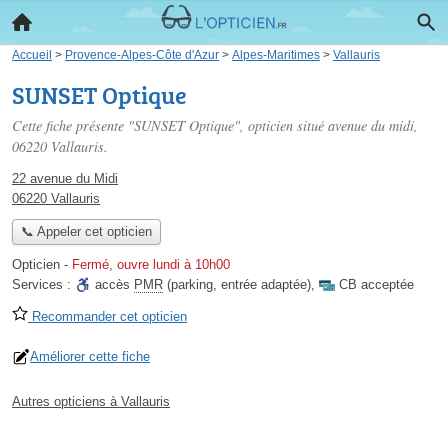
Accueil
>
Provence-Alpes-Côte d'Azur
>
Alpes-Maritimes
>
Vallauris
SUNSET Optique
Cette fiche présente "SUNSET Optique", opticien situé
avenue du midi
,
06220 Vallauris.
22 avenue du Midi
06220 Vallauris
📞 Appeler cet opticien
Opticien
-
Fermé, ouvre lundi à 10h00
Services :
accès
PMR
(parking, entrée adaptée)
,
CB acceptée
Recommander cet opticien
Améliorer cette fiche
Autres opticiens à Vallauris