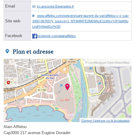
Email
jcr.associesⓐwanadoo.fr
www.afflelou.com/opticien/saint-laurent-du-var/afflelou-c-c-cap-
Site web
3000-06700?y_source=1_MTM4MTE2MDItNzE1LWxvY2F0aW9u
LndlYnNpdGU%3D
Facebook
facebook.com/alainafflelou
Plan et adresse
© contributeurs OpenStreetMap
Corriger l’adresse ou la localisation
Alain Afflelou
Cap3000 217 avenue Eugène Donadeï