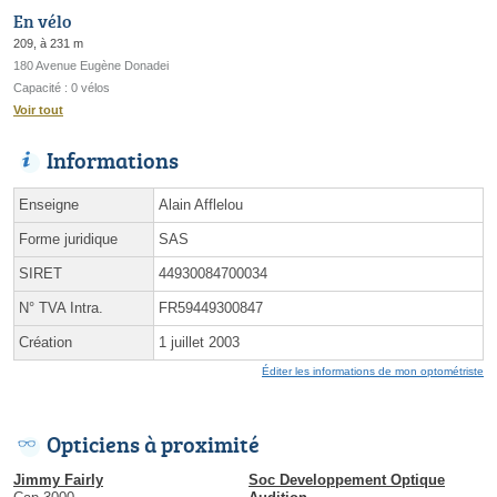
En vélo
209, à 231 m
180 Avenue Eugène Donadei
Capacité : 0 vélos
Voir tout
Informations
Enseigne
Alain Afflelou
Forme juridique
SAS
SIRET
44930084700034
N° TVA Intra.
FR59449300847
Création
1 juillet 2003
Éditer les informations de mon optométriste
Opticiens à proximité
Jimmy Fairly
Soc Developpement Optique