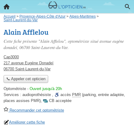
Accueil
>
Provence-Alpes-Côte d'Azur
>
Alpes-Maritimes
>
Saint-Laurent-du-Var
Alain Afflelou
Cette fiche présente "Alain Afflelou", optométriste situé
avenue eugène
donadeï
, 06700 Saint-Laurent-du-Var.
Cap3000
217 avenue Eugène Donadeï
06700 Saint-Laurent-du-Var
📞 Appeler cet opticien
Optométriste
-
Ouvert jusqu'à 20h
Services :
audioprothésiste
,
accès
PMR
(parking, entrée adaptée,
places assises PMR)
,
CB acceptée
Recommander cet optométriste
Améliorer cette fiche