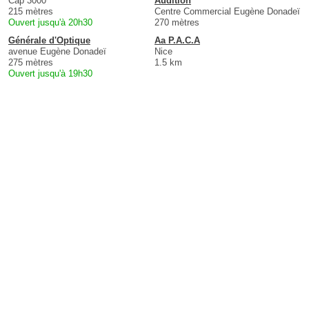
Cap 3000
Audition
215 mètres
Centre Commercial Eugène Donadeï
Ouvert jusqu'à 20h30
270 mètres
Générale d'Optique
Aa P.A.C.A
avenue Eugène Donadeï
Nice
275 mètres
1.5 km
Ouvert jusqu'à 19h30