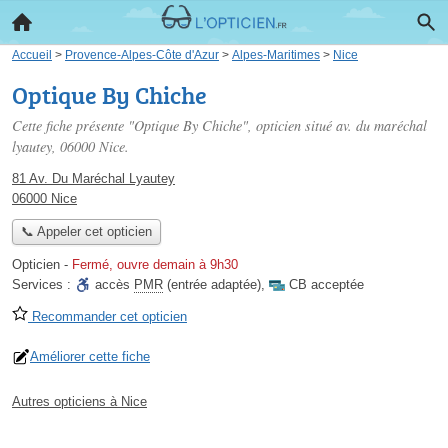
Accueil
>
Provence-Alpes-Côte d'Azur
>
Alpes-Maritimes
>
Nice
Optique By Chiche
Cette fiche présente "Optique By Chiche", opticien situé
av. du maréchal
lyautey
, 06000 Nice.
81 Av. Du Maréchal Lyautey
06000 Nice
📞 Appeler cet opticien
Opticien
-
Fermé, ouvre demain à 9h30
Services :
accès
PMR
(entrée adaptée)
,
CB acceptée
Recommander cet opticien
Améliorer cette fiche
Autres opticiens à Nice