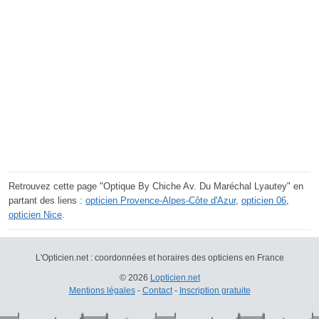
Retrouvez cette page "Optique By Chiche Av. Du Maréchal Lyautey" en
partant des liens :
opticien Provence-Alpes-Côte d'Azur
,
opticien 06
,
opticien Nice
.
L'Opticien.net : coordonnées et horaires des opticiens en France
© 2026
Lopticien.net
Mentions légales
-
Contact
-
Inscription gratuite