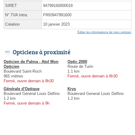
SIRET
94799160000018
N° TVA Intra.
FR93947991600
Création
10 janvier 2023
Éditer les informations de mon opticien
Opticiens à proximité
Opticien de Palma - Atol Mon
Optic 2000
Opticien
Route de Turin
Boulevard Saint-Roch
1.1 km
965 mètres
Fermé, ouvre demain à 8h30
Fermé, ouvre demain à 8h30
Générale d'Optique
Krys
Boulevard Général Louis Delfino
Boulevard General Louis Delfino
1.2 km
1.2 km
Fermé, ouvre demain à 9h