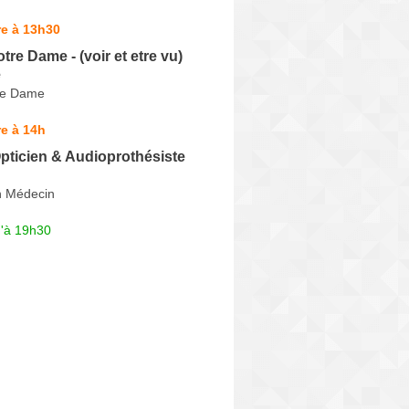
re à 13h30
tre Dame - (voir et etre vu)
e
re Dame
e à 14h
pticien & Audioprothésiste
n Médecin
u'à 19h30