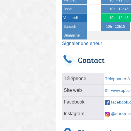
Mercredi
10h - 12h45
Jeudi
10h - 12h45
Vendredi
10h - 12h45
Samedi
10h - 12h15
Dimanche
Signaler une erreur
Contact
Téléphone
Téléphoner à l
Site web
www.optici
Facebook
facebook.c
Instagram
@europ_op