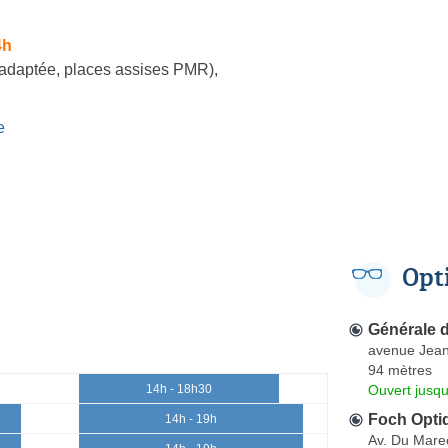
4h
 adaptée, places assises PMR)
,
e
Opt
Générale 
avenue Jea
94 mètres
Ouvert jusqu
14h - 18h30
Foch Opti
14h - 19h
Av. Du Mare