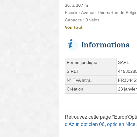
36, à 307 m
Escalier Avenue Thiers/Rue de Belgi
Capacité : 0 vélos
Voir tout
Informations
Forme juridique
SARL
SIRET
4453028
N° TVA Intra.
FR33445
Création
23 janvie
Retrouvez cette page "Europ'Opti
d'Azur
,
opticien 06
,
opticien Nice
.