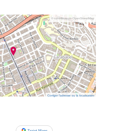
© contributeurs OpenStreetMap
Corriger l’adresse ou la localisation
Trajet Maps