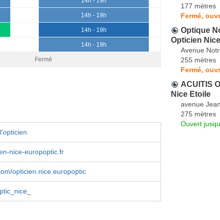
14h - 19h
177 mètres
Fermé, ouv
14h - 19h
Optique No
14h - 19h
Opticien Nic
14h - 19h
Avenue Not
255 mètres
Fermé
Fermé, ouvr
ACUITIS O
Nice Etoile
avenue Jea
275 mètres
Ouvert jusq
'opticien
en-nice-europoptic.fr
om/opticien.nice.europoptic
tic_nice_