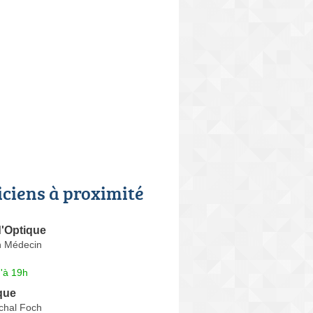
iciens à proximité
d'Optique
n Médecin
'à 19h
que
chal Foch