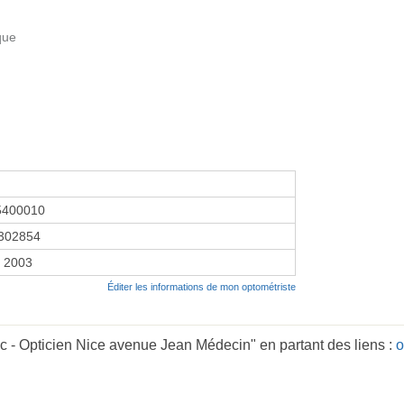
que
5400010
302854
r 2003
Éditer les informations de mon optométriste
c - Opticien Nice avenue Jean Médecin" en partant des liens :
o