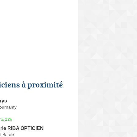
iciens à proximité
rys
Tournamy
'à 12h
erie RIBA OPTICIEN
-Basile