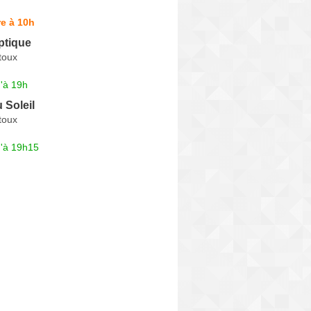
e à 10h
ptique
toux
'à 19h
 Soleil
toux
u'à 19h15