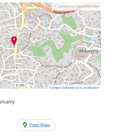
© contributeurs OpenStreetMap
Corriger l’adresse ou la localisation
urnamy
Trajet Maps