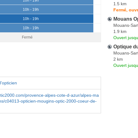
10h - 19h
1.5 km
Fermé, ouvr
10h - 19h
Mouans O
10h - 19h
Mouans-Sar
10h - 19h
1.9 km
Ouvert jusqu
Fermé
Optique du
Mouans-Sar
2 km
Ouvert jusq
'opticien
ptic2000.com/provence-alpes-cote-d-azur/alpes-ma
ns/c04013-opticien-mougins-optic-2000-coeur-de-