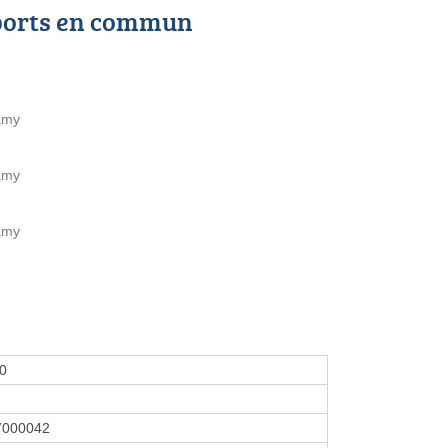
ports en commun
amy
amy
amy
00
7000042