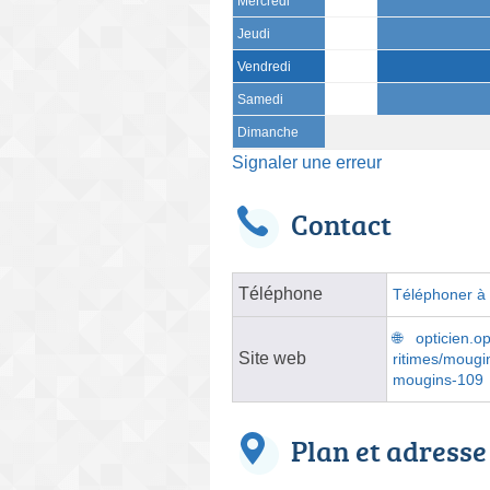
Mercredi
Jeudi
Vendredi
Samedi
Dimanche
Signaler une erreur
Contact
Téléphone
Téléphoner à l
opticien.o
Site web
ritimes/mougi
mougins-109
Plan et adresse