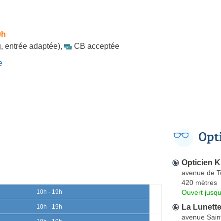
0h
, entrée adaptée)
,
CB acceptée
e
Opt
Opticien K
avenue de 
420 mètres
Ouvert jusqu
10h - 19h
La Lunett
10h - 19h
avenue Saint