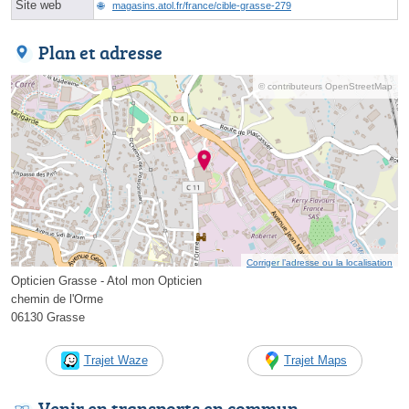
Site web
magasins.atol.fr/france/cible-grasse-279
Plan et adresse
© contributeurs OpenStreetMap
Corriger l’adresse ou la localisation
Opticien Grasse - Atol mon Opticien
chemin de l'Orme
06130 Grasse
Trajet Waze
Trajet Maps
Venir en transports en commun