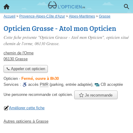
Accueil
>
Provence-Alpes-Côte d'Azur
>
Alpes-Maritimes
>
Grasse
Opticien Grasse - Atol mon Opticien
Cette fiche présente "Opticien Grasse - Atol mon Opticien", opticien situé
chemin de l'orme
, 06130 Grasse.
chemin de l'Orme
06130 Grasse
📞 Appeler cet opticien
Opticien
-
Fermé, ouvre à 8h30
Services :
accès
PMR
(parking, entrée adaptée)
,
CB acceptée
Une personne
recommande
cet opticien.
Je recommande
Améliorer cette fiche
Autres opticiens à Grasse