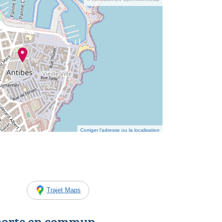
Corriger l’adresse ou la localisation
Trajet Maps
ports en commun