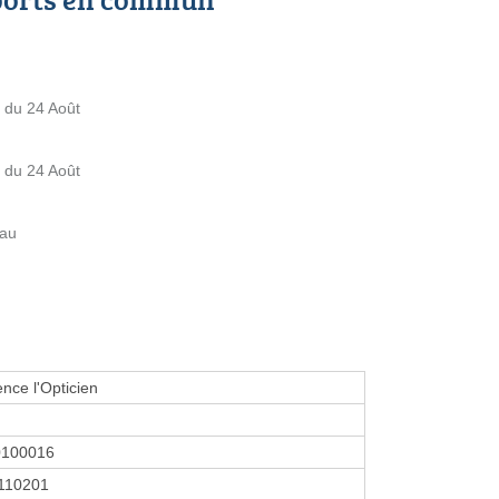
du 24 Août
du 24 Août
eau
nce l'Opticien
0100016
110201