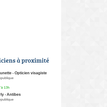
iciens à proximité
unette - Opticien visagiste
épublique
'à 13h
ly - Antibes
épublique