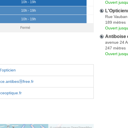
Ouvert jusqu
10h - 19h
L'Opticien
10h - 19h
Rue Vauban
10h - 19h
189 mètres
Ouvert jusq
Fermé
Antiboise 
avenue 24 A
247 mètres
Ouvert jusqu
'opticien
ce.antibesⓐfree.fr
ceoptique.fr
© contributeurs OpenStreetMap