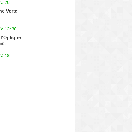
'à 20h
ne Verte
u'à 12h30
d'Optique
oût
'à 19h