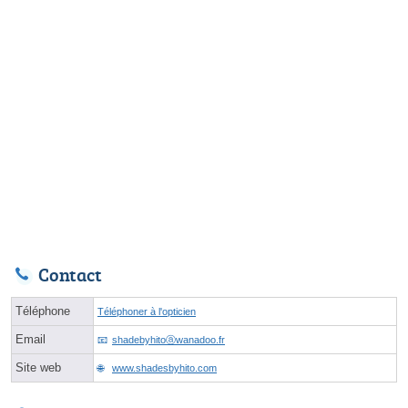
Contact
Téléphone
Téléphoner à l'opticien
Email
shadebyhitoⓐwanadoo.fr
Site web
www.shadesbyhito.com