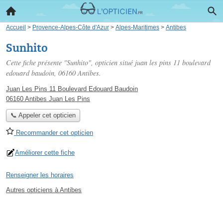
Accueil
>
Provence-Alpes-Côte d'Azur
>
Alpes-Maritimes
>
Antibes
Sunhito
Cette fiche présente "Sunhito", opticien situé
juan les pins 11 boulevard
edouard baudoin
, 06160 Antibes.
Juan Les Pins 11 Boulevard Edouard Baudoin
06160 Antibes Juan Les Pins
📞 Appeler cet opticien
Recommander cet opticien
Améliorer cette fiche
Renseigner les horaires
Autres opticiens à Antibes