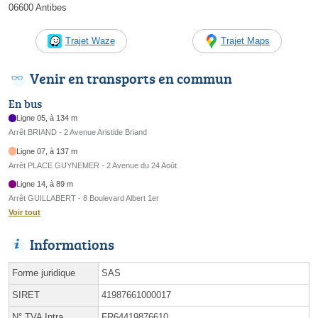
06600 Antibes
Trajet Waze
Trajet Maps
Venir en transports en commun
En bus
Ligne 05, à 134 m
Arrêt BRIAND - 2 Avenue Aristide Briand
Ligne 07, à 137 m
Arrêt PLACE GUYNEMER - 2 Avenue du 24 Août
Ligne 14, à 89 m
Arrêt GUILLABERT - 8 Boulevard Albert 1er
Voir tout
Informations
Forme juridique
SAS
SIRET
41987661000017
N° TVA Intra.
FR64419876610