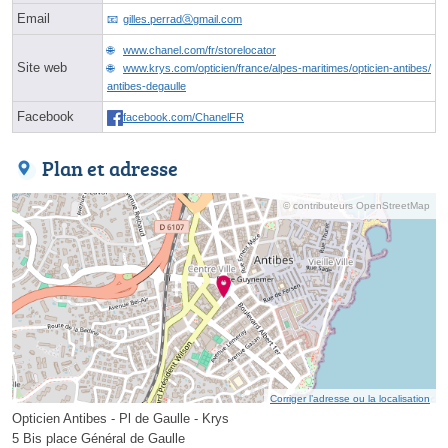
Email
gilles.perradⓐgmail.com
www.chanel.com/fr/storelocator
Site web
www.krys.com/opticien/france/alpes-maritimes/opticien-antibes/
antibes-degaulle
Facebook
facebook.com/ChanelFR
Plan et adresse
© contributeurs OpenStreetMap
Corriger l’adresse ou la localisation
Opticien Antibes - Pl de Gaulle - Krys
5 Bis place Général de Gaulle