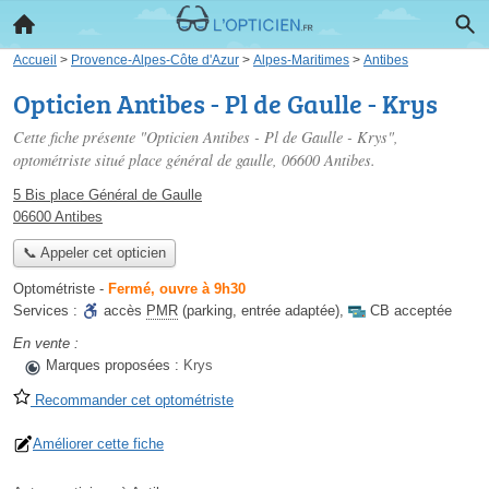
Accueil
>
Provence-Alpes-Côte d'Azur
>
Alpes-Maritimes
>
Antibes
Opticien Antibes - Pl de Gaulle - Krys
Cette fiche présente "Opticien Antibes - Pl de Gaulle - Krys",
optométriste situé
place général de gaulle
, 06600 Antibes.
5 Bis place Général de Gaulle
06600 Antibes
📞 Appeler cet opticien
Optométriste
-
Fermé, ouvre à 9h30
Services :
accès
PMR
(parking, entrée adaptée)
,
CB acceptée
En vente :
Marques proposées :
Krys
Recommander cet optométriste
Améliorer cette fiche