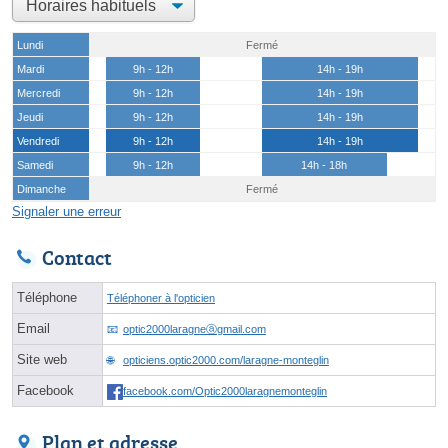
Lundi
Fermé
Mardi
9h - 12h
14h - 19h
Mercredi
9h - 12h
14h - 19h
Jeudi
9h - 12h
14h - 19h
Vendredi
9h - 12h
14h - 19h
Samedi
9h - 12h
14h - 18h
Dimanche
Fermé
Signaler une erreur
Contact
Téléphone
Téléphoner à l'opticien
Email
optic2000laragneⓐgmail.com
Site web
opticiens.optic2000.com/laragne-monteglin
Facebook
facebook.com/Optic2000laragnemonteglin
Plan et adresse