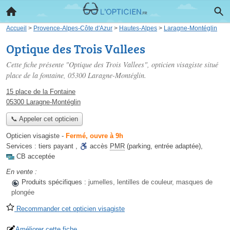
Accueil
>
Provence-Alpes-Côte d'Azur
>
Hautes-Alpes
>
Laragne-Montéglin
Optique des Trois Vallees
Cette fiche présente "Optique des Trois Vallees", opticien visagiste situé
place de la fontaine
, 05300 Laragne-Montéglin.
15 place de la Fontaine
05300 Laragne-Montéglin
📞 Appeler cet opticien
Opticien visagiste
-
Fermé, ouvre à 9h
Services :
tiers payant
,
accès
PMR
(parking, entrée adaptée)
,
CB acceptée
En vente :
Produits spécifiques :
jumelles, lentilles de couleur, masques de
plongée
Recommander cet opticien visagiste
Améliorer cette fiche