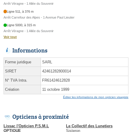
Arrêt Véragne - 1 Allée du Souvenir
Ligne 511, à 376 m
Arrêt Carrefour des Alpes - 1 Avenue Paul Lieutier
Ligne 5000, à 315 m
Arrêt Véragne - 1 Allée du Souvenir
Voir tout
Informations
Forme juridique
SARL
SIRET
42461282800014
N° TVA Intra.
FR61424612828
Création
11 octobre 1999
Éditer les informations de mon opticien visagiste
Opticiens à proximité
Lissac l'Opticien P.S.M.L
Le Collectif des Lunetiers
OPTIQUE
Sisteron