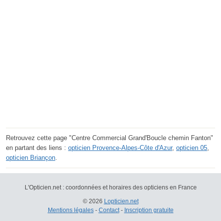
Retrouvez cette page "Centre Commercial Grand'Boucle chemin Fanton"
en partant des liens :
opticien Provence-Alpes-Côte d'Azur
,
opticien 05
,
opticien Briançon
.
L'Opticien.net : coordonnées et horaires des opticiens en France
© 2026
Lopticien.net
Mentions légales
-
Contact
-
Inscription gratuite