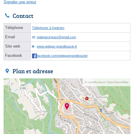
Signaler une erreur
Contact
Téléphone
Téléphoner à l'opticien
Email
optiquecirguesⓐgmail.com
Site web
www.optique-grandboucle.fr
Facebook
facebook.com/optiquegrandboucle/
Plan et adresse
© contributeurs OpenStreetMap