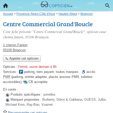
Accueil
>
Provence-Alpes-Côte d'Azur
>
Hautes-Alpes
>
Briançon
Centre Commercial Grand'Boucle
Cette fiche présente "Centre Commercial Grand'Boucle", opticien situé
chemin fanton
, 05100 Briançon.
1 chemin Fanton
05100 Briançon
📞 Appeler cet opticien
Opticien
-
Fermé, ouvre demain à 8h
Services :
parking
,
tiers payant
,
toutes marques
,
accès
PMR
(parking, entrée adaptée, places assises PMR, toilettes
accessibles)
,
CB acceptée
En vente :
Produits spécifiques :
jumelles
Marques proposées :
Burberry, Dolce & Gabbana, GUESS, Julbo,
Michael Kors, Ray-Ban, Vuarnet
Recommander cet opticien