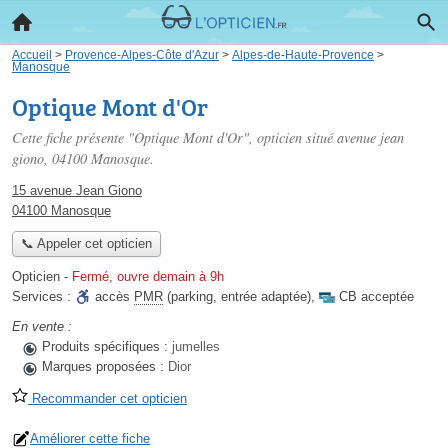
Accueil
>
Provence-Alpes-Côte d'Azur
>
Alpes-de-Haute-Provence
>
Manosque
Optique Mont d'Or
Cette fiche présente "Optique Mont d'Or", opticien situé
avenue jean
giono
, 04100 Manosque.
15 avenue Jean Giono
04100 Manosque
📞 Appeler cet opticien
Opticien
-
Fermé, ouvre demain à 9h
Services :
accès
PMR
(parking, entrée adaptée)
,
CB acceptée
En vente :
Produits spécifiques :
jumelles
Marques proposées :
Dior
Recommander cet opticien
Améliorer cette fiche