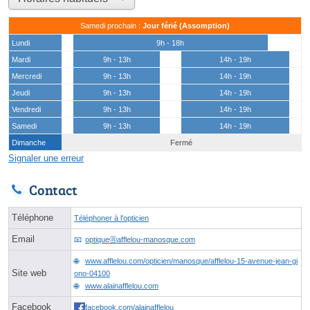
Samedi prochain :
Jour férié (Assomption)
Lundi
9h - 18h
Mardi
9h - 13h
14h - 19h
Mercredi
9h - 13h
14h - 19h
Jeudi
9h - 13h
14h - 19h
Vendredi
9h - 13h
14h - 19h
Samedi
9h - 13h
14h - 19h
Dimanche
Fermé
Signaler une erreur
Contact
Téléphone
Téléphoner à l'opticien
Email
optiqueⓐafflelou-manosque.com
www.afflelou.com/opticien/manosque/afflelou-15-avenue-jean-gi
Site web
ono-04100
www.alainafflelou.com
Facebook
facebook.com/alainafflelou