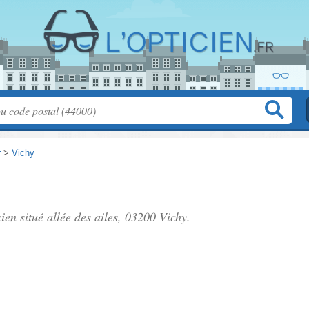
r
>
Vichy
cien situé
allée des ailes
, 03200 Vichy.