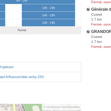
9h - 19h
Fermé, ouvr
14h - 19h
Générale 
Cusset
14h - 19h
1.7 km
14h - 19h
Fermé, ouvr
Fermé
GRANDOP
Cusset
1.7 km
Fermé, ouvr
'opticien
tol.fr/france/cible-vichy-233
© contributeurs OpenStreetMap