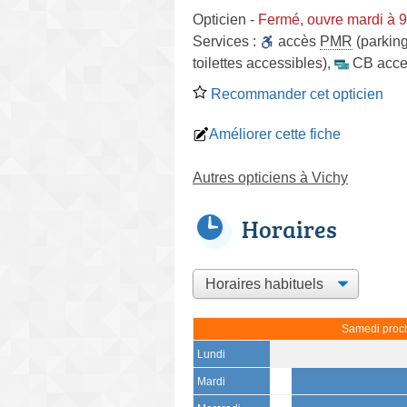
Opticien
-
Fermé, ouvre mardi à 
Services :
accès
PMR
(parking
toilettes accessibles)
,
CB acce
Recommander cet opticien
Améliorer cette fiche
Autres opticiens à Vichy
Horaires
Samedi proch
Lundi
Mardi