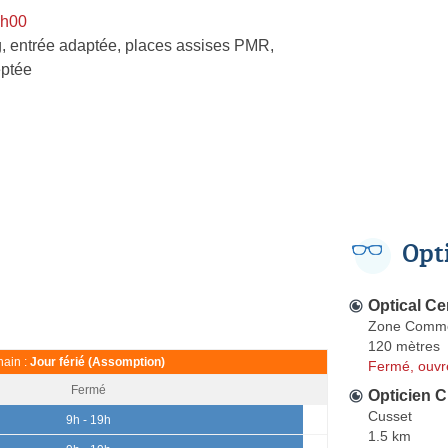
9h00
, entrée adaptée, places assises PMR,
ptée
Opt
Optical Ce
Zone Commerc
120 mètres
ain :
Jour férié (Assomption)
Fermé, ouvr
Fermé
Opticien C
Cusset
9h - 19h
1.5 km