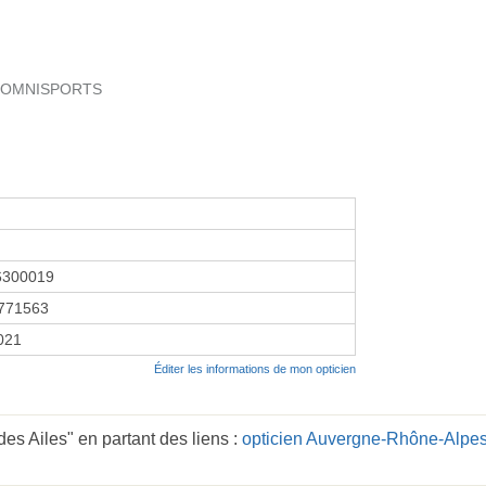
E OMNISPORTS
6300019
771563
2021
Éditer les informations de mon opticien
des Ailes" en partant des liens :
opticien Auvergne-Rhône-Alpe