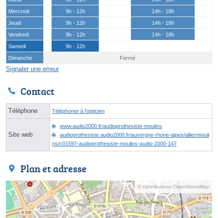
Mercredi
9h - 12h
14h - 18h
Jeudi
9h - 12h
14h - 18h
Vendredi
9h - 12h
14h - 18h
Samedi
9h - 12h
Dimanche
Fermé
Signaler une erreur
Contact
Téléphone
Téléphoner à l'opticien
www.audio2000.fr/audioprothesiste-moulins
Site web
audioprothesiste.audio2000.fr/auvergne-rhone-alpes/allier/mouli
ns/c01597-audioprothesiste-moulins-audio-2000-147
Plan et adresse
© contributeurs OpenStreetMap