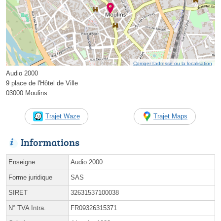
Corriger l’adresse ou la localisation
Audio 2000
9 place de l'Hôtel de Ville
03000 Moulins
Trajet Waze
Trajet Maps
Informations
Enseigne
Audio 2000
Forme juridique
SAS
SIRET
32631537100038
N° TVA Intra.
FR09326315371