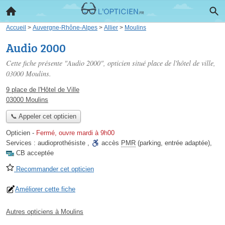
Accueil
>
Auvergne-Rhône-Alpes
>
Allier
>
Moulins
Audio 2000
Cette fiche présente "Audio 2000", opticien situé
place de l'hôtel de ville
,
03000 Moulins.
9 place de l'Hôtel de Ville
03000 Moulins
📞 Appeler cet opticien
Opticien
-
Fermé, ouvre mardi à 9h00
Services :
audioprothésiste
,
accès
PMR
(parking, entrée adaptée)
,
CB acceptée
Recommander cet opticien
Améliorer cette fiche
Autres opticiens à Moulins