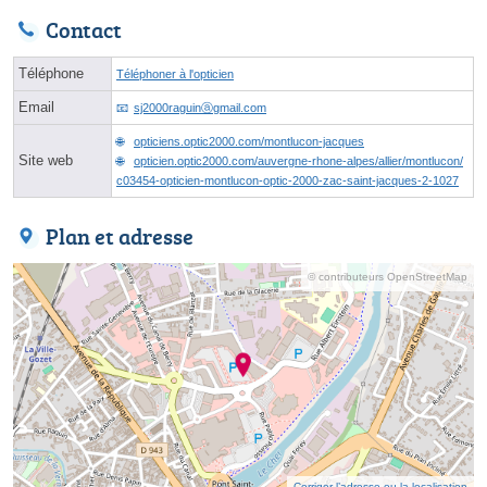
Contact
Téléphone
Téléphoner à l'opticien
Email
sj2000raguinⓐgmail.com
opticiens.optic2000.com/montlucon-jacques
Site web
opticien.optic2000.com/auvergne-rhone-alpes/allier/montlucon/
c03454-opticien-montlucon-optic-2000-zac-saint-jacques-2-1027
Plan et adresse
© contributeurs OpenStreetMap
Corriger l’adresse ou la localisation