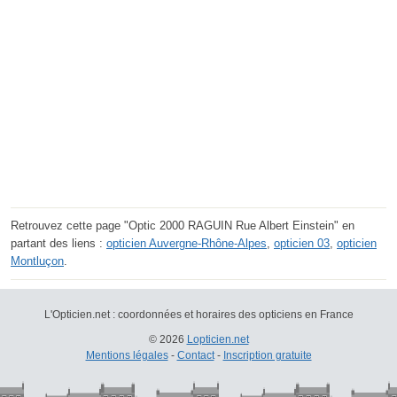
Retrouvez cette page "Optic 2000 RAGUIN Rue Albert Einstein" en
partant des liens :
opticien Auvergne-Rhône-Alpes
,
opticien 03
,
opticien
Montluçon
.
L'Opticien.net : coordonnées et horaires des opticiens en France
© 2026
Lopticien.net
Mentions légales
-
Contact
-
Inscription gratuite