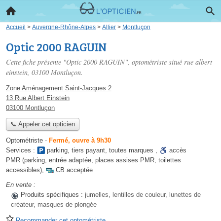
Accueil
>
Auvergne-Rhône-Alpes
>
Allier
>
Montluçon
Optic 2000 RAGUIN
Cette fiche présente "Optic 2000 RAGUIN", optométriste situé
rue albert
einstein
, 03100 Montluçon.
Zone Aménagement Saint-Jacques 2
13 Rue Albert Einstein
03100 Montluçon
📞 Appeler cet opticien
Optométriste
-
Fermé, ouvre à 9h30
Services :
parking
,
tiers payant
,
toutes marques
,
accès
PMR
(parking, entrée adaptée, places assises PMR, toilettes
accessibles)
,
CB acceptée
En vente :
Produits spécifiques :
jumelles, lentilles de couleur, lunettes de
créateur, masques de plongée
Recommander cet optométriste