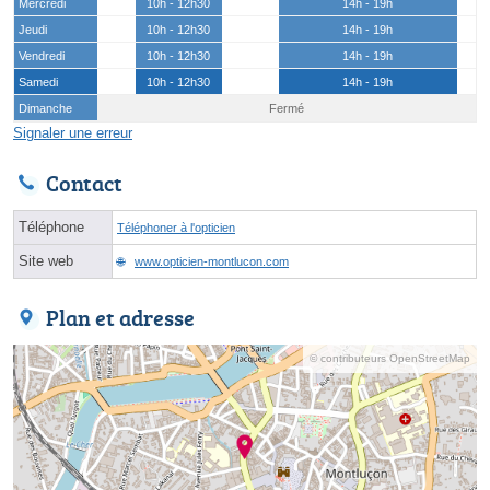
Mercredi
10h - 12h30
14h - 19h
Jeudi
10h - 12h30
14h - 19h
Vendredi
10h - 12h30
14h - 19h
Samedi
10h - 12h30
14h - 19h
Dimanche
Fermé
Signaler une erreur
Contact
Téléphone
Téléphoner à l'opticien
Site web
www.opticien-montlucon.com
Plan et adresse
© contributeurs OpenStreetMap