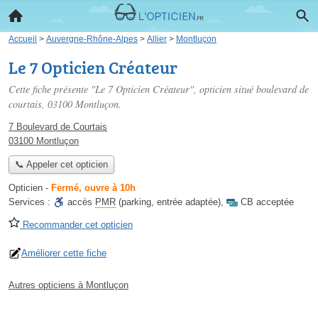
Accueil
>
Auvergne-Rhône-Alpes
>
Allier
>
Montluçon
Le 7 Opticien Créateur
Cette fiche présente "Le 7 Opticien Créateur", opticien situé
boulevard de
courtais
, 03100 Montluçon.
7 Boulevard de Courtais
03100 Montluçon
📞 Appeler cet opticien
Opticien
-
Fermé, ouvre à 10h
Services :
accès
PMR
(parking, entrée adaptée)
,
CB acceptée
Recommander cet opticien
Améliorer cette fiche
Autres opticiens à Montluçon