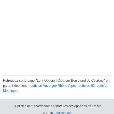
Retrouvez cette page "Le 7 Opticien Créateur Boulevard de Courtais" en
partant des liens :
opticien Auvergne-Rhône-Alpes
,
opticien 03
,
opticien
Montluçon
.
L'Opticien.net : coordonnées et horaires des opticiens en France
© 2026
Lopticien.net