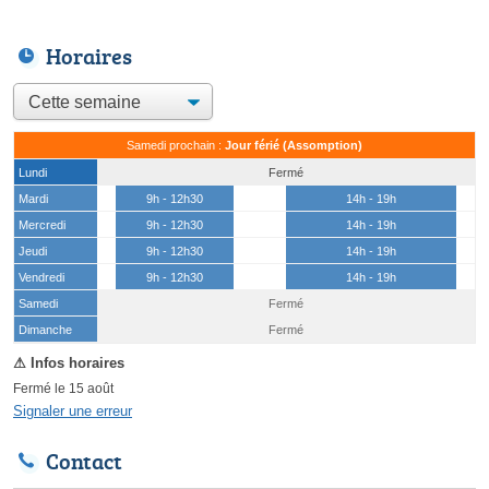
Horaires
Samedi prochain :
Jour férié (Assomption)
Lundi
Fermé
Mardi
9h - 12h30
14h - 19h
Mercredi
9h - 12h30
14h - 19h
Jeudi
9h - 12h30
14h - 19h
Vendredi
9h - 12h30
14h - 19h
Samedi
Fermé
(15 août)
Dimanche
Fermé
Fermé le 15 août
Signaler une erreur
Contact