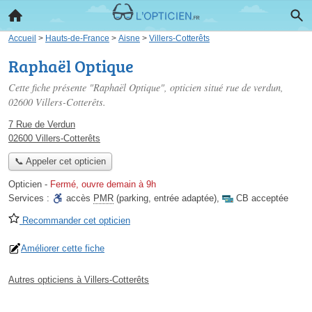
Accueil
>
Hauts-de-France
>
Aisne
>
Villers-Cotterêts
Raphaël Optique
Cette fiche présente "Raphaël Optique", opticien situé
rue de verdun
,
02600 Villers-Cotterêts.
7 Rue de Verdun
02600 Villers-Cotterêts
📞 Appeler cet opticien
Opticien
-
Fermé, ouvre demain à 9h
Services :
accès
PMR
(parking, entrée adaptée)
,
CB acceptée
Recommander cet opticien
Améliorer cette fiche
Autres opticiens à Villers-Cotterêts