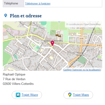
Téléphone
Téléphoner à l'opticien
Plan et adresse
© contributeurs OpenStreetMap
Corriger l’adresse ou la localisation
Raphaël Optique
7 Rue de Verdun
02600 Villers-Cotterêts
Trajet Waze
Trajet Maps