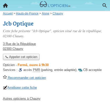
Accueil
>
Hauts-de-France
>
Aisne
>
Chauny
Jcb Optique
Cette fiche présente "Jcb Optique", opticien situé
rue de la république
,
02300 Chauny.
3 Rue de la République
02300 Chauny
📞 Appeler cet opticien
Opticien
-
Fermé, ouvre à 9h30
Services :
accès
PMR
(parking, entrée adaptée)
,
CB acceptée
Recommander cet opticien
Améliorer cette fiche
Autres opticiens à Chauny