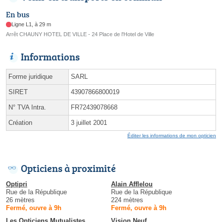
En bus
Ligne L1, à 29 m
Arrêt CHAUNY HOTEL DE VILLE - 24 Place de l'Hotel de Ville
Informations
Forme juridique
SARL
SIRET
43907866800019
N° TVA Intra.
FR72439078668
Création
3 juillet 2001
Éditer les informations de mon opticien
Opticiens à proximité
Optipri
Alain Afflelou
Rue de la République
Rue de la République
26 mètres
224 mètres
Fermé, ouvre à 9h
Fermé, ouvre à 9h
Les Opticiens Mutualistes
Vision Neuf