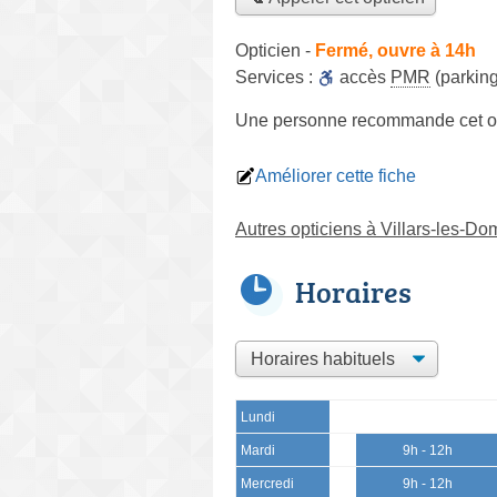
Opticien
-
Fermé, ouvre à 14h
Services :
accès
PMR
(parking
Une personne
recommande
cet o
Améliorer cette fiche
Autres opticiens à Villars-les-D
Horaires
Lundi
Mardi
9h - 12h
Mercredi
9h - 12h