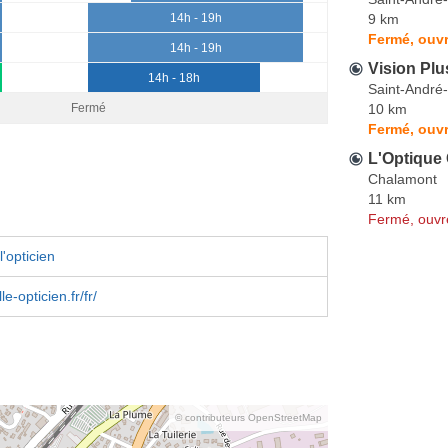
9 km
14h - 19h
Fermé, ouvr
14h - 19h
Vision Plu
14h - 18h
Saint-André
10 km
Fermé
Fermé, ouvr
L'Optique
Chalamont
11 km
Fermé, ouvr
'opticien
e-opticien.fr/fr/
© contributeurs OpenStreetMap