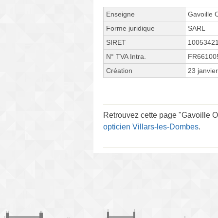
Enseigne
Gavoille 
Forme juridique
SARL
SIRET
1005342
N° TVA Intra.
FR66100
Création
23 janvie
Retrouvez cette page "Gavoille O
opticien Villars-les-Dombes
.