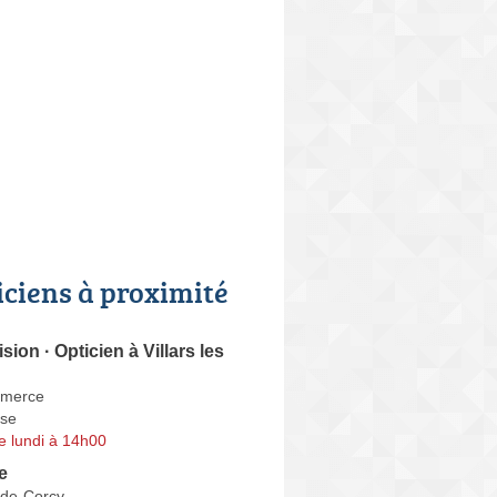
iciens à proximité
ion · Opticien à Villars les
merce
se
e lundi à 14h00
e
-de-Corcy