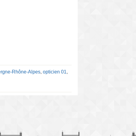
ergne-Rhône-Alpes
,
opticien 01
,