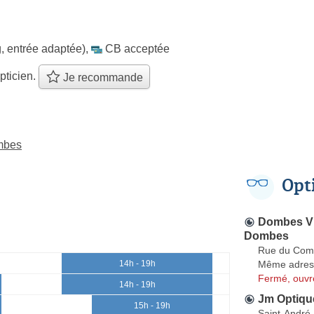
, entrée adaptée)
,
CB acceptée
pticien.
Je recommande
ombes
Opt
Dombes Vis
Dombes
Rue du Com
Même adres
14h - 19h
Fermé, ouvr
14h - 19h
Jm Optiqu
15h - 19h
Saint-André