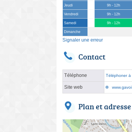
Jeudi
9h - 12h
Vendredi
9h - 12h
Samedi
9h - 12h
Dimanche
Signaler une erreur
Contact
Téléphone
Téléphoner à l
Site web
www.gavoill
Plan et adresse