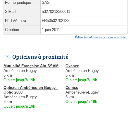
Forme juridique
SAS
SIRET
53270212300011
N° TVA Intra.
FR50532702123
Création
1 juin 2011
Éditer les informations de mon opticien
Opticiens à proximité
Mutualité Française Ain SSAM
Oxance
Ambérieu-en-Bugey
Ambérieu-en-Bugey
6 km
6 km
Ouvert jusqu'à 19h
Ouvert jusqu'à 19h
Opticien Ambérieu-en-Bugey -
Comcs
Optic 2000
Ambérieu-en-Bugey
Ambérieu-en-Bugey
6 km
6 km
Ouvert jusqu'à 19h
Ouvert jusqu'à 19h