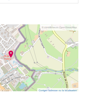
© contributeurs OpenStreetMap
Corriger l’adresse ou la localisation