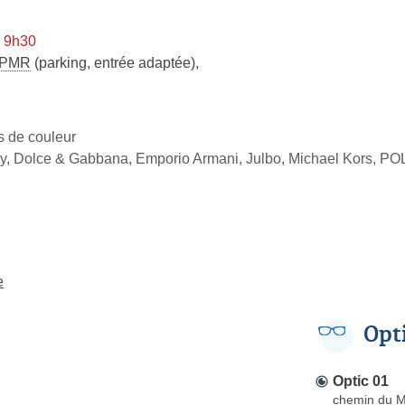
à 9h30
PMR
(parking, entrée adaptée)
,
es de couleur
ry, Dolce & Gabbana, Emporio Armani, Julbo, Michael Kors, P
e
Opt
Optic 01
chemin du M