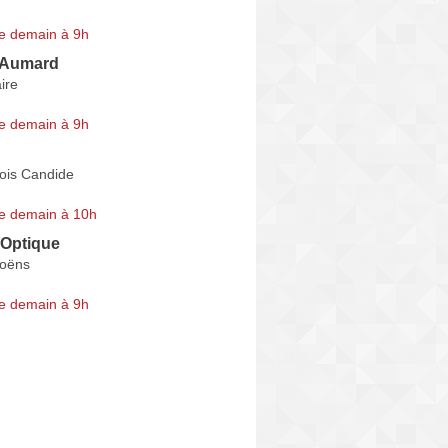
e demain à 9h
'Aumard
ire
e demain à 9h
ois Candide
e demain à 10h
 Optique
Moëns
e demain à 9h