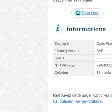
01210 Ferney-Voltaire
Trajet Waze
Informations
Enseigne
Optic Fra
Forme juridique
SARL
SIRET
8052803
N° TVA Intra.
FR04805
Création
16 octob
Retrouvez cette page "Optic Fran
01
,
opticien Ferney-Voltaire
.