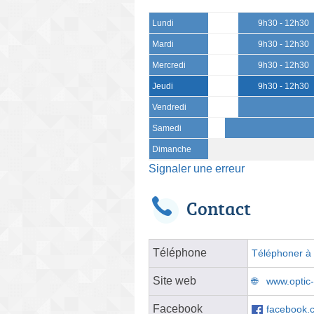
Lundi
9h30 - 12h30
Mardi
9h30 - 12h30
Mercredi
9h30 - 12h30
Jeudi
9h30 - 12h30
Vendredi
Samedi
Dimanche
Signaler une erreur
Contact
Téléphone
Téléphoner à l
Site web
www.optic-
Facebook
facebook.