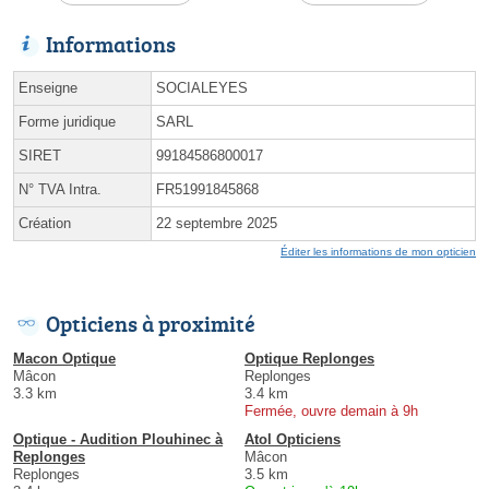
Informations
Enseigne
SOCIALEYES
Forme juridique
SARL
SIRET
99184586800017
N° TVA Intra.
FR51991845868
Création
22 septembre 2025
Éditer les informations de mon opticien
Opticiens à proximité
Macon Optique
Optique Replonges
Mâcon
Replonges
3.3 km
3.4 km
Fermée, ouvre demain à 9h
Optique - Audition Plouhinec à
Atol Opticiens
Replonges
Mâcon
Replonges
3.5 km