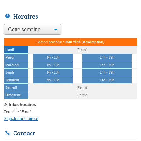
Horaires
Samedi prochain :
Jour férié (Assomption)
Lundi
Fermé
Mardi
9h - 13h
14h - 19h
Mercredi
9h - 13h
14h - 19h
Jeudi
9h - 13h
14h - 19h
Vendredi
9h - 13h
14h - 19h
Samedi
Fermé
(15 août)
Dimanche
Fermé
Fermé le 15 août
Signaler une erreur
Contact