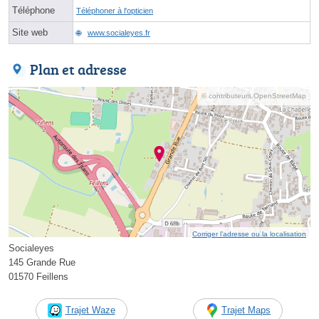
Téléphone
Téléphoner à l'opticien
Site web
www.socialeyes.fr
Plan et adresse
© contributeurs OpenStreetMap
Corriger l’adresse ou la localisation
Socialeyes
145 Grande Rue
01570 Feillens
Trajet Waze
Trajet Maps