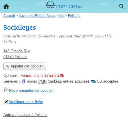
Accueil
>
Auvergne-Rhône-Alpes
>
Ain
>
Feillens
Socialeyes
Cette fiche présente "Socialeyes", opticien situé
grande rue
, 01570
Feillens.
145 Grande Rue
01570 Feillens
📞 Appeler cet opticien
Opticien
-
Fermé, ouvre demain à 9h
Services :
accès
PMR
(parking, entrée adaptée)
,
CB acceptée
Recommander cet opticien
Améliorer cette fiche
Autres opticiens à Feillens