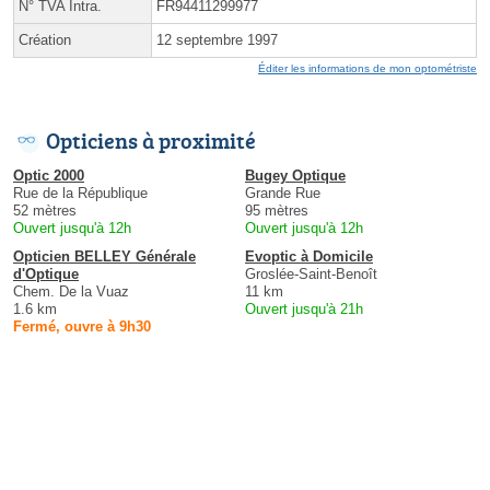
N° TVA Intra.
FR94411299977
Création
12 septembre 1997
Éditer les informations de mon optométriste
Opticiens à proximité
Optic 2000
Bugey Optique
Rue de la République
Grande Rue
52 mètres
95 mètres
Ouvert jusqu'à 12h
Ouvert jusqu'à 12h
Opticien BELLEY Générale
Evoptic à Domicile
d'Optique
Groslée-Saint-Benoît
Chem. De la Vuaz
11 km
1.6 km
Ouvert jusqu'à 21h
Fermé, ouvre à 9h30