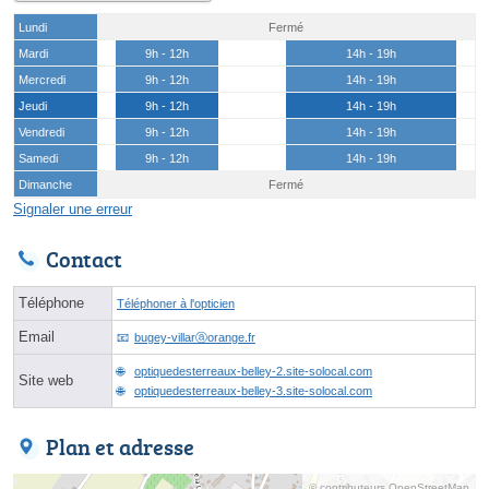
Lundi
Fermé
Mardi
9h - 12h
14h - 19h
Mercredi
9h - 12h
14h - 19h
Jeudi
9h - 12h
14h - 19h
Vendredi
9h - 12h
14h - 19h
Samedi
9h - 12h
14h - 19h
Dimanche
Fermé
Signaler une erreur
Contact
Téléphone
Téléphoner à l'opticien
Email
bugey-villarⓐorange.fr
optiquedesterreaux-belley-2.site-solocal.com
Site web
optiquedesterreaux-belley-3.site-solocal.com
Plan et adresse
© contributeurs OpenStreetMap