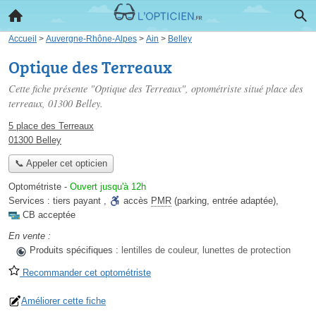
Accueil
>
Auvergne-Rhône-Alpes
>
Ain
>
Belley
Optique des Terreaux
Cette fiche présente "Optique des Terreaux", optométriste situé
place des
terreaux
, 01300 Belley.
5 place des Terreaux
01300 Belley
📞 Appeler cet opticien
Optométriste
-
Ouvert jusqu'à 12h
Services :
tiers payant
,
accès
PMR
(parking, entrée adaptée)
,
CB acceptée
En vente :
Produits spécifiques :
lentilles de couleur, lunettes de protection
Recommander cet optométriste
Améliorer cette fiche